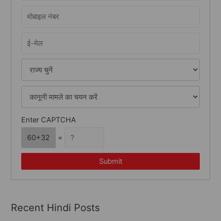
o
r
:
Enter CAPTCHA
60+32
=
Submit
Recent Hindi Posts