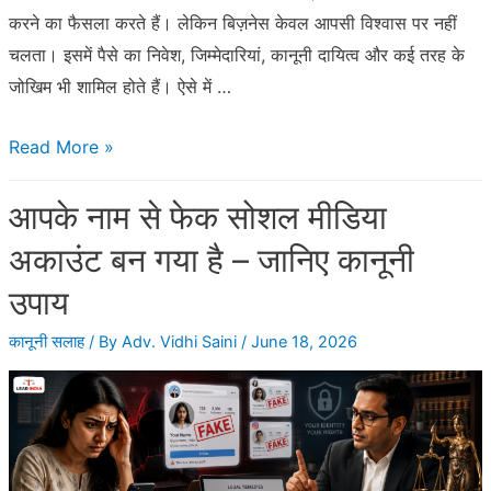
करने का फैसला करते हैं। लेकिन बिज़नेस केवल आपसी विश्वास पर नहीं
चलता। इसमें पैसे का निवेश, जिम्मेदारियां, कानूनी दायित्व और कई तरह के
जोखिम भी शामिल होते हैं। ऐसे में …
पार्टनरशिप
Read More »
एग्रीमेंट
आपके नाम से फेक सोशल मीडिया
क्यों
जरूरी
अकाउंट बन गया है – जानिए कानूनी
है?
उपाय
बिजनेस
में
कानूनी सलाह
/ By
Adv. Vidhi Saini
/
June 18, 2026
होने
वाले
विवादों
और