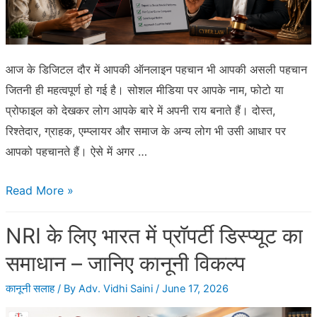
नुकसान
से
बचने
का
आज के डिजिटल दौर में आपकी ऑनलाइन पहचान भी आपकी असली पहचान
कानूनी
जितनी ही महत्वपूर्ण हो गई है। सोशल मीडिया पर आपके नाम, फोटो या
गाइड
प्रोफाइल को देखकर लोग आपके बारे में अपनी राय बनाते हैं। दोस्त,
रिश्तेदार, ग्राहक, एम्प्लायर और समाज के अन्य लोग भी उसी आधार पर
आपको पहचानते हैं। ऐसे में अगर …
आपके
Read More »
नाम
NRI के लिए भारत में प्रॉपर्टी डिस्प्यूट का
से
फेक
समाधान – जानिए कानूनी विकल्प
सोशल
कानूनी सलाह
/ By
Adv. Vidhi Saini
/
June 17, 2026
मीडिया
अकाउंट