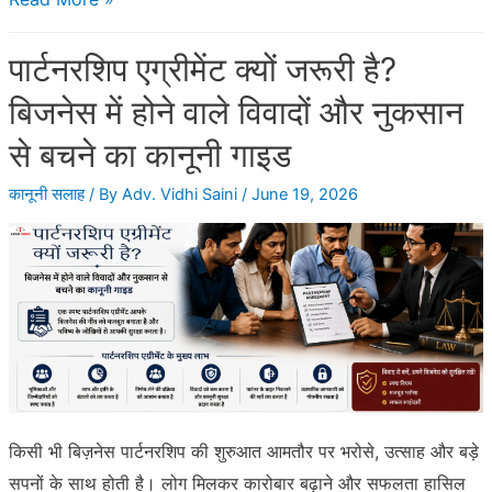
फ्रॉड
पार्टनरशिप एग्रीमेंट क्यों जरूरी है?
के
नए
बिजनेस में होने वाले विवादों और नुकसान
तरीके
से बचने का कानूनी गाइड
कैसे
पहचानें
कानूनी सलाह
/ By
Adv. Vidhi Saini
/
June 19, 2026
और
खुद
को
कैसे
बचाएं?
किसी भी बिज़नेस पार्टनरशिप की शुरुआत आमतौर पर भरोसे, उत्साह और बड़े
सपनों के साथ होती है। लोग मिलकर कारोबार बढ़ाने और सफलता हासिल