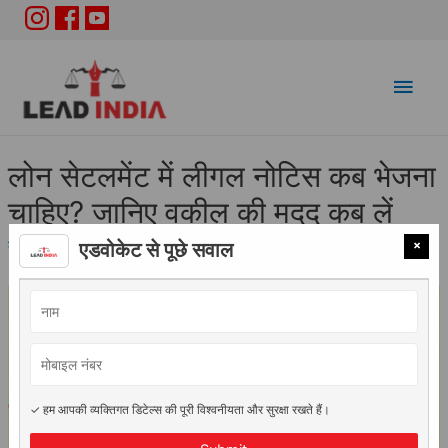
Main
Men
लोन सेटलमेंट में लीगल नोटिस कब भेजना
चाहिए? जानिए वकील की मदद कब लें
×
कानूनी सलाह
/ By
Adv. Vidhi Saini
एडवोकेट से पूछे सवाल
✓ हम आपकी व्यक्तिगत डिटेल्स की पूरी विश्वनीयता और सुरक्षा रखते हैं।