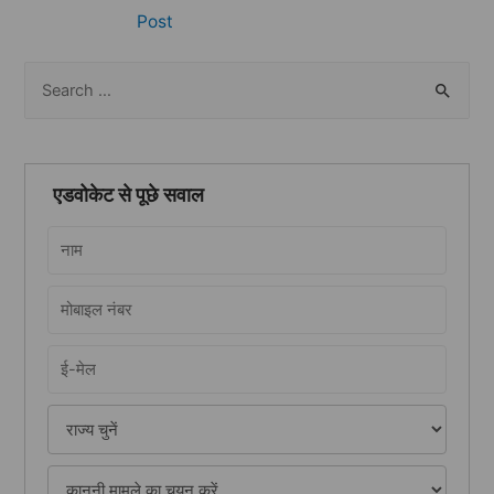
navigation
Post
S
e
a
r
एडवोकेट से पूछे सवाल
c
h
f
o
r
: