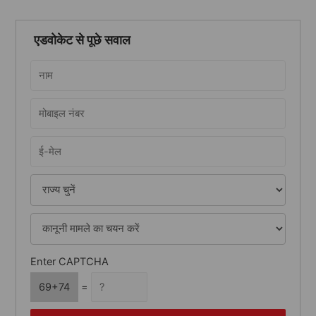
a
r
एडवोकेट से पूछे सवाल
c
h
f
o
r
:
Enter CAPTCHA
69+74
=