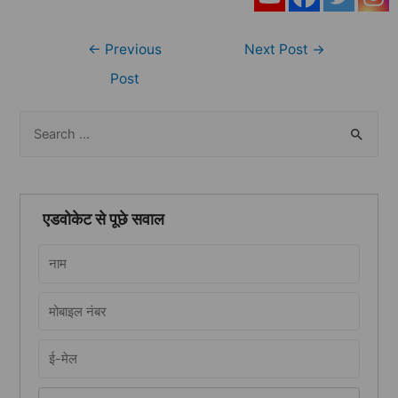
Post
←
Previous
Next Post
→
navigation
Post
S
e
a
r
एडवोकेट से पूछे सवाल
c
h
f
o
r
: