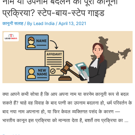
नाम या उपनाम बदलने की पूरी कानूनी
या
प्रक्रिया? स्टेप-बाय-स्टेप गाइड
बच्चा
कानूनी सलाह
/ By
Lead India
/
April 13, 2021
लिया
है
गोद
तो
भी
ले
सकती
हैं
क्या आपने कभी सोचा है कि आप अपना नाम या सरनेम कानूनी रूप से बदल
मातृत्व
सकते हैं? चाहे वह विवाह के बाद पत्नी का उपनाम बदलना हो, धर्म परिवर्तन के
अवकाश
बाद नया नाम अपनाना हो, या फिर केवल व्यक्तिगत पसंद के कारण —
भारतीय कानून इस प्रक्रिया को मान्यता देता है, बशर्ते तय प्रक्रिया का …