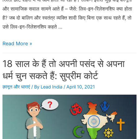
और सामाजिक सवाल सामने आते हैं – जैसे: लिव-इन-रिलेशनशिप क्या होता
है? जब दो बालिग और स्वतंत्र व्यक्ति शादी किए बिना एक साथ रहते हैं, तो
उसे लिव-इन-रिलेशनशिप कहते …
लिव-
Read More »
इन-
18 साल के हैं तो अपनी पसंद से अपना
रिलेशनशिप
में
धर्म चुन सकते हैं: सुप्रीम कोर्ट
क्या
क़ानून और धाराएं
/ By
Lead India
/
April 10, 2021
लड़की
रेप
का
केस
कर
सकती