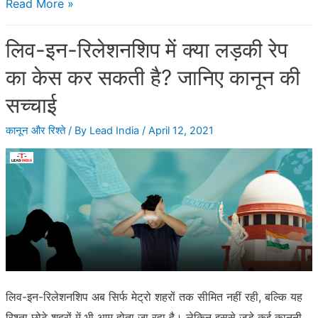
नाम
Read More »
या
लिव-इन-रिलेशनशिप में क्या लड़की रेप
उपनाम
बदलने
का केस कर सकती है? जानिए कानून की
की
सच्चाई
पूरी
कानूनी
कानून और रिश्ते
/ By
Lead India
/
April 12, 2021
प्रक्रिया?
स्टेप-
बाय-
स्टेप
गाइड
लिव-इन-रिलेशनशिप अब सिर्फ मेट्रो शहरों तक सीमित नहीं रही, बल्कि यह
रिश्ता छोटे शहरों में भी आम होता जा रहा है। लेकिन इससे जुड़े कई कानूनी