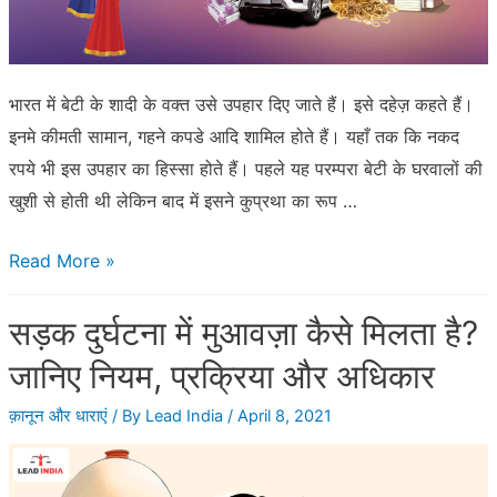
धर्म
चुन
सकते
भारत में बेटी के शादी के वक्त उसे उपहार दिए जाते हैं। इसे दहेज़ कहते हैं।
हैं:
इनमे कीमती सामान, गहने कपडे आदि शामिल होते हैं। यहाँ तक कि नकद
सुप्रीम
रपये भी इस उपहार का हिस्सा होते हैं। पहले यह परम्परा बेटी के घरवालों की
कोर्ट
खुशी से होती थी लेकिन बाद में इसने कुप्रथा का रूप …
दहेज
Read More »
का
सड़क दुर्घटना में मुआवज़ा कैसे मिलता है?
मालिक
कौन
जानिए नियम, प्रक्रिया और अधिकार
ससुराल
क़ानून और धाराएं
/ By
Lead India
/
April 8, 2021
या
बहू