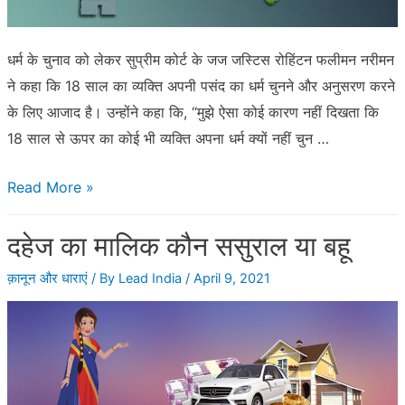
है?
जानिए
धर्म के चुनाव को लेकर सुप्रीम कोर्ट के जज जस्टिस रोहिंटन फलीमन नरीमन
कानून
ने कहा कि 18 साल का व्यक्ति अपनी पसंद का धर्म चुनने और अनुसरण करने
की
के लिए आजाद है। उन्होंने कहा कि, “मुझे ऐसा कोई कारण नहीं दिखता कि
सच्चाई
18 साल से ऊपर का कोई भी व्यक्ति अपना धर्म क्यों नहीं चुन …
18
Read More »
साल
दहेज का मालिक कौन ससुराल या बहू
के
हैं
क़ानून और धाराएं
/ By
Lead India
/
April 9, 2021
तो
अपनी
पसंद
से
अपना