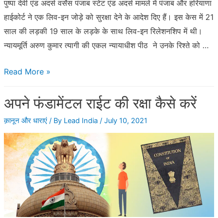
पुष्पा देवी एंड अदर्स वर्सेस पंजाब स्टेट एंड अदर्स मामले में पंजाब और हरियाणा
हाईकोर्ट ने एक लिव-इन जोड़े को सुरक्षा देने के आदेश दिए हैं। इस केस में 21
साल की लड़की 19 साल के लड़के के साथ लिव-इन रिलेशनशिप में थी।
न्यायमूर्ति अरुण कुमार त्यागी की एकल न्यायाधीश पीठ ने उनके रिश्ते को …
बालिग़
Read More »
है
अपने फंडामेंटल राईट की रक्षा कैसे करें
तो
रह
क़ानून और धाराएं
/ By
Lead India
/
July 10, 2021
सकते
हैं
लिव-
इन
में
–
पंजाब