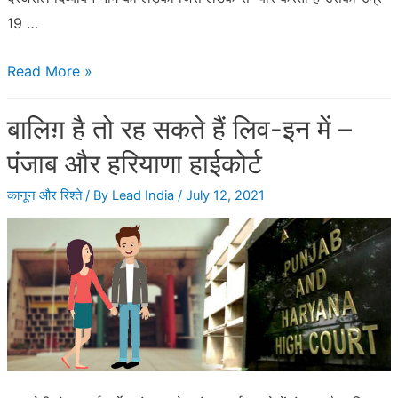
19 …
गुजरात
Read More »
हाईकोर्ट
बालिग़ है तो रह सकते हैं लिव-इन में –
ने
माँ
पंजाब और हरियाणा हाईकोर्ट
बाप
कानून और रिश्ते
/ By
Lead India
/
July 12, 2021
से
कहा
बेटी
को
जीने
दो
उसकी
जिन्दगी