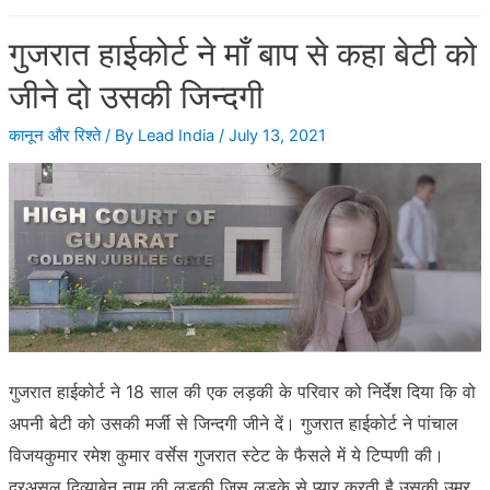
कैसे
गुजरात हाईकोर्ट ने माँ बाप से कहा बेटी को
वापस
लें?
जीने दो उसकी जिन्दगी
कानून और रिश्ते
/ By
Lead India
/
July 13, 2021
गुजरात हाईकोर्ट ने 18 साल की एक लड़की के परिवार को निर्देश दिया कि वो
अपनी बेटी को उसकी मर्जी से जिन्दगी जीने दें। गुजरात हाईकोर्ट ने पांचाल
विजयकुमार रमेश कुमार वर्सेस गुजरात स्टेट के फैसले में ये टिप्पणी की।
दरअसल दिव्याबेन नाम की लड़की जिस लडके से प्यार करती है उसकी उम्र