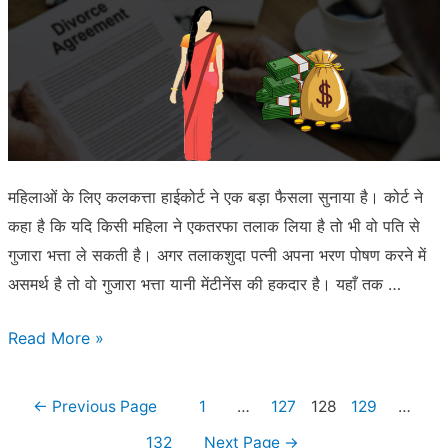
बरामद
होना
जरूरी
नहीं
महिलाओं के लिए कलकत्ता हाईकोर्ट ने एक बड़ा फैसला सुनाया है। कोर्ट ने
कहा है कि यदि किसी महिला ने एकतरफा तलाक लिया है तो भी वो पति से
गुजारा भत्ता ले सकती है। अगर तलाकशुदा पत्नी अपना भरण पोषण करने में
असमर्थ है तो वो गुजारा भत्ता यानी मेंटीनेंस की हकदार है। यहाँ तक …
एकतरफा
Read More »
तलाक
लिया
Posts
←
Previous Page
1
…
127
128
129
…
हो
pagination
132
Next Page
→