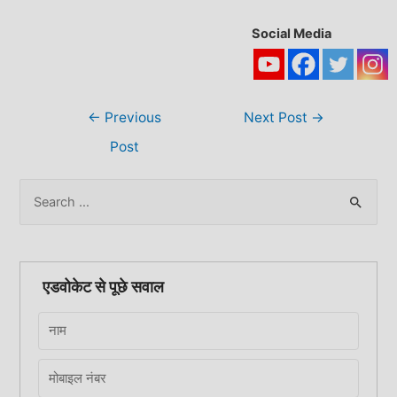
Social Media
Post
←
Previous
Next Post
→
navigation
Post
S
e
a
r
एडवोकेट से पूछे सवाल
c
h
f
o
r