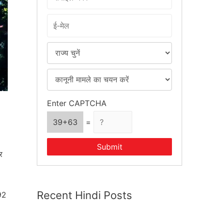
r
:
Enter CAPTCHA
39+63
=
Submit
र
Recent Hindi Posts
992