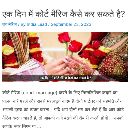
एक
एक दिन में कोर्ट मैरिज कैसे कर सकते है?
दिन
में
लव मैरिज
/ By
India Lead
/
September 23, 2023
कोर्ट
से
शादी
की
जा
सकती
है
?
कोर्ट मैरिज (court marriage) करने के लिए निम्नलिखित कदमों का
पालन करें पहले और सबसे महत्वपूर्ण कदम है दोनों पार्टनर की सहमति और
आपसी इच्छा को व्यक्त करना। यदि आप दोनों तय कर लेते हैं कि आप कोर्ट
मैरिज करना चाहते हैं, तो आपको आगे बढ़ने की तैयारी करनी होगी। आपको
आपके नगर निगम या …