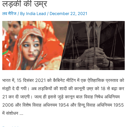
लड़की की उम्र
वाला
लव मैरिज
/ By
India Lead
/
December 22, 2021
कानून
कब
पास
होगा
भारत में, 15 दिसंबर 2021 को कैबिनेट मीटिंग में एक ऐतिहासिक प्रस्ताव को
मंजूरी दे दी गयी। अब लड़कियों की शादी की कानूनी उम्र को 18 से बढ़ा कर
21 कर दी जाएगी। जल्द ही इससे जुड़े कानून बाल विवाह निषेध अधिनियम
2006 और विशेष विवाह अधिनयम 1954 और हिन्दू विवाह अधिनियम 1955
में संशोधन …