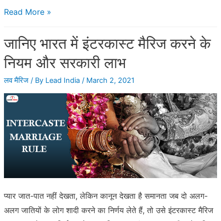
अंतरजातीय
Read More »
विवाह
जानिए भारत में इंटरकास्ट मैरिज करने के
के
बाद
नियम और सरकारी लाभ
2.5
लव मैरिज
/ By
Lead India
/
March 2, 2021
लाख
रुपये
की
सहायता
राशि
कैसे
प्राप्त
करें?
प्यार जात-पात नहीं देखता, लेकिन कानून देखता है समानता जब दो अलग-
जानिए
अलग जातियों के लोग शादी करने का निर्णय लेते हैं, तो उसे इंटरकास्ट मैरिज
पूरी