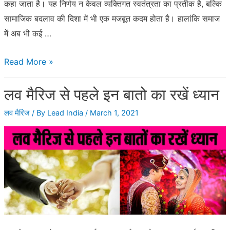
कहा जाता है। यह निर्णय न केवल व्यक्तिगत स्वतंत्रता का प्रतीक है, बल्कि
प्रक्रिया
सामाजिक बदलाव की दिशा में भी एक मजबूत कदम होता है। हालांकि समाज
में अब भी कई …
जानिए
Read More »
भारत
लव मैरिज से पहले इन बातो का रखें ध्यान
में
इंटरकास्ट
लव मैरिज
/ By
Lead India
/
March 1, 2021
मैरिज
करने
के
नियम
और
सरकारी
लाभ