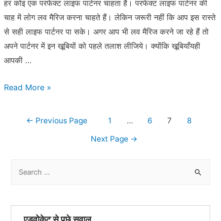
हर कोइ एक परफेक्ट लाइफ पार्टनर चाहता है। परफेक्ट लाइफ पार्टनर की
चाह में लोग लव मैरिज करना चाहते हैं। लेकिन जरूरी नहीं कि आप इस रास्ते
से सही लाइफ पार्टनर पा सके। अगर आप भी लव मैरिज करने जा रहे हैं तो
अपने पार्टनर में इन खूबियों को पहले तलाश लीजिये। क्योंकि खूबियाँयही
आपकी …
लव
Read More »
मैरिज
से
Posts
←
Previous Page
1
…
6
7
8
पहले
pagination
Next Page
→
इन
बातो
S
का
e
रखें
a
ध्यान
r
एडवोकेट से पूछे सवाल