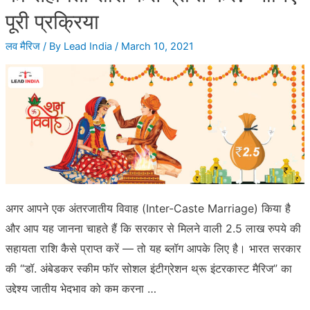
चाहते
पूरी प्रक्रिया
हिन्दू
बहू,
लव मैरिज
/ By
Lead India
/
March 10, 2021
लव
जिहाद
के
बीच
आई
सर्वे
रिपोर्ट
अगर आपने एक अंतरजातीय विवाह (Inter-Caste Marriage) किया है
और आप यह जानना चाहते हैं कि सरकार से मिलने वाली 2.5 लाख रुपये की
सहायता राशि कैसे प्राप्त करें — तो यह ब्लॉग आपके लिए है। भारत सरकार
की “डॉ. अंबेडकर स्कीम फॉर सोशल इंटीग्रेशन थ्रू इंटरकास्ट मैरिज” का
उद्देश्य जातीय भेदभाव को कम करना …