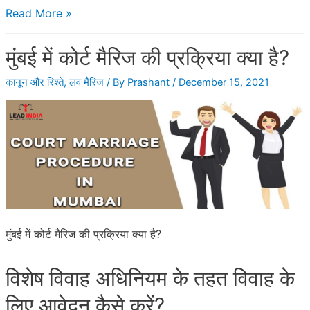
क्या
Read More »
1
मुंबई में कोर्ट मैरिज की प्रक्रिया क्या है?
दिन
में
कानून और रिश्ते
,
लव मैरिज
/ By
Prashant
/
December 15, 2021
कोर्ट
मैरिज
हो
सकती
है?
मुंबई में कोर्ट मैरिज की प्रक्रिया क्या है?
विशेष विवाह अधिनियम के तहत विवाह के
लिए आवेदन कैसे करें?