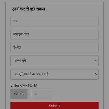
r
एडवोकेट से पूछे सवाल
c
h
f
o
r
:
Enter CAPTCHA
42+50
=
Submit