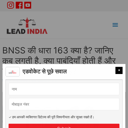
Main
Men
BNSS की धारा 163 क्या है? जानिए
कब लगती है, क्या पाबंदियाँ होती हैं और
उल्लंघन पर सज़ा क्या है?
×
एडवोकेट से पूछे सवाल
क़ानून और धाराएं
/ By
Lead India
✓ हम आपकी व्यक्तिगत डिटेल्स की पूरी विश्वनीयता और सुरक्षा रखते हैं।