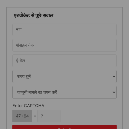
a
r
एडवोकेट से पूछे सवाल
c
h
f
o
r
:
Enter CAPTCHA
47+64
=