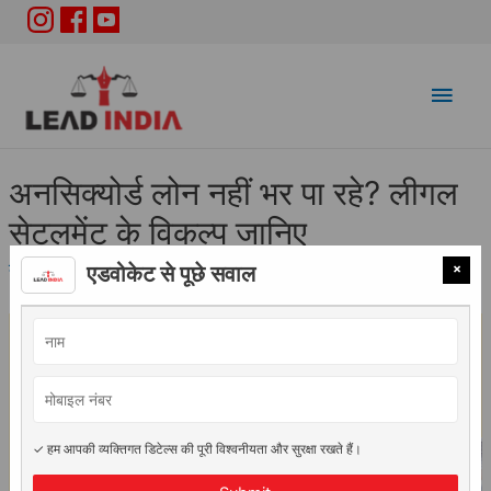
Main
Men
अनसिक्योर्ड लोन नहीं भर पा रहे? लीगल
सेटलमेंट के विकल्प जानिए
×
कानूनी सलाह
/ By
Adv. Vidhi Saini
एडवोकेट से पूछे सवाल
✓ हम आपकी व्यक्तिगत डिटेल्स की पूरी विश्वनीयता और सुरक्षा रखते हैं।