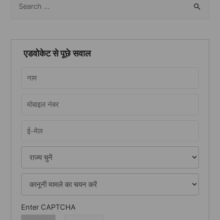
e
a
r
एडवोकेट से पूछे सवाल
c
h
f
o
r
:
Enter CAPTCHA