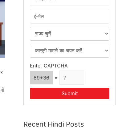
r
:
Enter CAPTCHA
सर
89+36
=
गों
Submit
Recent Hindi Posts