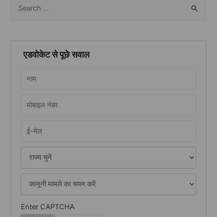
S
e
a
r
एडवोकेट से पूछे सवाल
c
h
f
o
r
:
Enter CAPTCHA