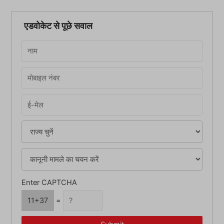
a
r
एडवोकेट से पूछे सवाल
c
h
f
o
r
:
Enter CAPTCHA
11+37
=