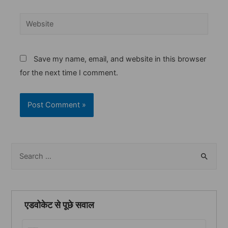
Website
Save my name, email, and website in this browser
for the next time I comment.
S
e
a
r
एडवोकेट से पूछे सवाल
c
h