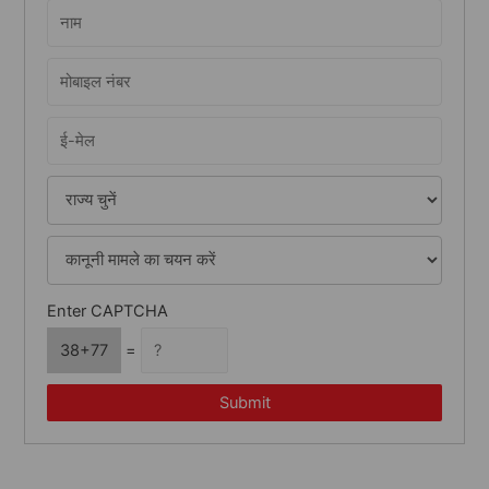
h
f
o
r
:
Enter CAPTCHA
38+77
=
Submit