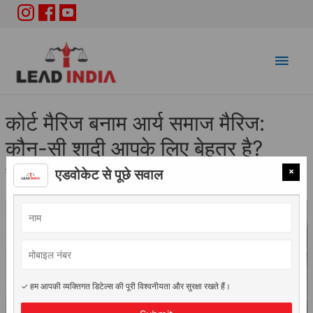
Main
Men
कोर्ट मैरिज बनाम आर्य समाज मैरिज:
कौन-सी शादी आपके लिए बेहतर है?
×
लव मैरिज
/ By
Adv. Vidhi Saini
एडवोकेट से पूछे सवाल
✓ हम आपकी व्यक्तिगत डिटेल्स की पूरी विश्वनीयता और सुरक्षा रखते हैं।