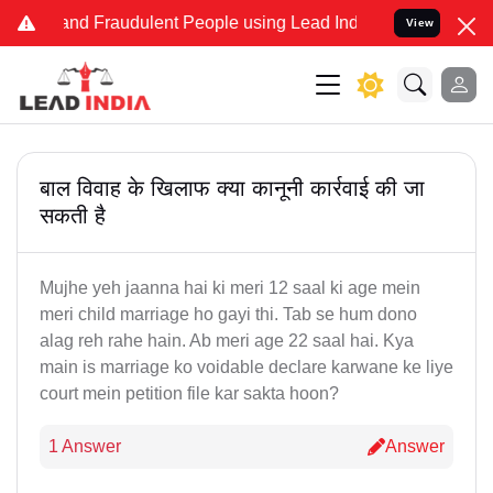
e and Fraudulent People using Lead India name to Resolve your Leg
View
बाल विवाह के खिलाफ क्या कानूनी कार्रवाई की जा
सकती है
Mujhe yeh jaanna hai ki meri 12 saal ki age mein
meri child marriage ho gayi thi. Tab se hum dono
alag reh rahe hain. Ab meri age 22 saal hai. Kya
main is marriage ko voidable declare karwane ke liye
court mein petition file kar sakta hoon?
1 Answer
Answer