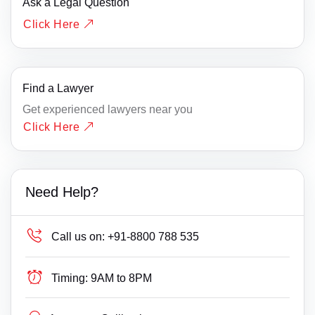
Ask a Legal Question
Click Here
Find a Lawyer
Get experienced lawyers near you
Click Here
Need Help?
Call us on:
+91-8800 788 535
Timing:
9AM to 8PM