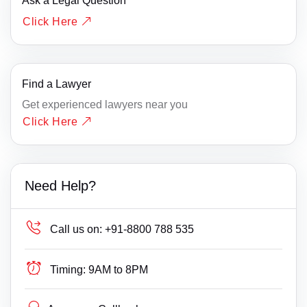
Ask a Legal Question
Click Here
Find a Lawyer
Get experienced lawyers near you
Click Here
Need Help?
Call us on:
+91-8800 788 535
Timing:
9AM to 8PM