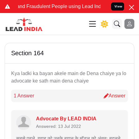
ke and Fraudulent People using Lead India name to Resolve your Leg
View
Section 164
Kya ladki ka bayan akele main de Dena chaiye ya lo
advocate ke sath main dena chaiye
1 Answer
Answer
Advocate By LEAD INDIA
Answered: 13 Jul 2022
सबसे पहले, गवाह को उनके बयान के मॉडल को अंततः बदलने