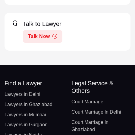
Talk to Lawyer
Talk Now
Find a Lawyer
Legal Service &
Others
Lawyers in Delhi
Court Marriage
Lawyers in Ghaziabad
Court Marriage In Delhi
Lawyers in Mumbai
Court Marriage In
Lawyers in Gurgaon
Ghaziabad
Lawyers in Noida