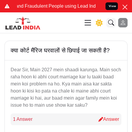
e and Fraudulent People using Lead India name to Resolve your Lega
View
क्या कोर्ट मैरिज घरवालों से छिपाई जा सकती है?
Dear Sir, Main 2027 mein shaadi karunga. Main soch
raha hoon ki abhi court marriage kar lu taaki baad
mein koi problem na ho. Kya main aisa kar sakta
hoon ki kisi ko pata na chale ki maine abhi court
marriage ki hai, aur baad mein agar family mein koi
issue ho to main use show kar saku?
1 Answer
Answer